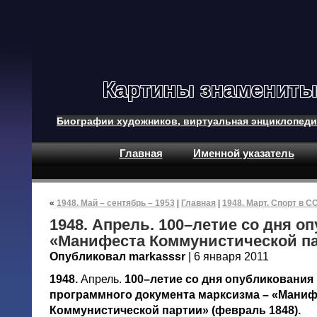
Картины знамениты
Биографии художников, виртуальная энциклопеди
Главная
Именной указатель
«
1948. Май – сентябрь – 1953
|
Главная
|
1948. Март. Спорт в С
1948. Апрель. 100–летие со дня о
«Манифеста Коммунистической п
Опубликовал markasssr
| 6 января 2011
1948.
Апрель.
100–летие со дня опубликования
программного документа марксизма – «Маниф
Коммунистической партии» (февраль 1848).