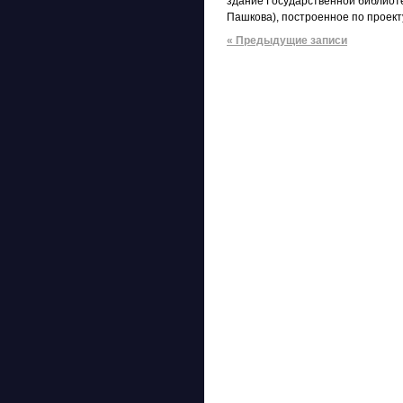
здание Государственной библиоте
Пашкова), построенное по проек
« Предыдущие записи