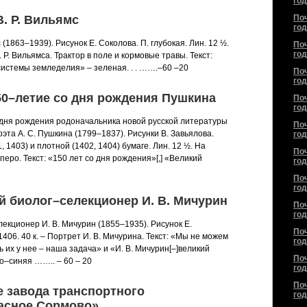
год
В. Р. Вильямс
По
год
 (1863–1939). Рисунок Е. Соколова. П. глубокая. Лин. 12 ½.
По
год
. Р. Вильямса. Трактор в поле и кормовые травы. Текст:
истемы земледелия» – зеленая. . . …….–60 –20
По
год
150–летие со дня рождения Пушкина
По
год
 дня рождения родоначальника новой русской литературы
По
оэта А. С. Пушкина (1799–1837). Рисунки В. Завьялова.
год
 1403) и плотной (1402, 1404) бумаге. Лин. 12 ½. На
По
перо. Текст: «150 лет со дня рождения»[,] «Великий
год
По
год
й биолог–селекционер И. В. Мичурин
По
год
екционер И. В. Мичурин (1855–1935). Рисунок Е.
По
 1406. 40 к. – Портрет И. В. Мичурина. Текст: «Мы не можем
год
 их у нее – наша задача» и «И. В. Мичурин[–]великий
По
о–синяя …….. – 60 – 20
год
По
е завода транспортного
год
асное Сормово»