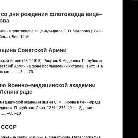
е со дня рождения флотоводца вице–
рова
ждения флотоводца вице–адмирала С. О. Макарова (1849–
бокая. Лин. 12 ½.
довщина Советской Армии
ской Армии (23.2.1918). Рисунок В. Андреева. П. глубокая.
Советской Армии на фоне промышленных строек. Текст: «На
асная …….. 3.– –75
етию Военно–медицинской академии
 Ленинграде
медицинской академии имени С. М. Кирова в Ленинграде
ндреева. П. глубокая. Лиин. 12 ½. 1376. 40 к. – Здание
….. –60 –10
а СССР
должение серии. Рисунки А. Мандрусова. Металлография