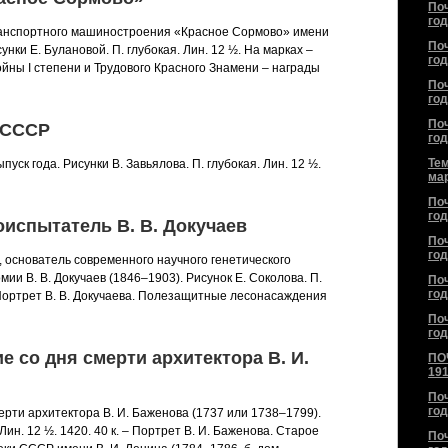
По
год
ранспортного машиностроения «Красное Сормово» имени
По
сунки Е. Булановой. П. глубокая. Лин. 12 ½. На марках –
год
йны I степени и Трудового Красного Знамени – награды
По
год
По
в СССР
год
Тем
пуск года. Рисунки В. Завьялова. П. глубокая. Лин. 12 ½.
ма
По
год
воиспытатель В. В. Докучаев
По
год
, основатель современного научного генетического
ии В. В. Докучаев (1846–1903). Рисунок Е. Соколова. П.
По
год
 – Портрет В. В. Докучаева. Полезащитные лесонасаждения
По
год
ие со дня смерти архитектора В. И.
ПО
191
По
год
мерти архитектора В. И. Баженова (1737 или 1738–1799).
 Лин. 12 ½. 1420. 40 к. – Портрет В. И. Баженова. Старое
По