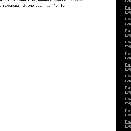
ки СССР имени В. И. Ленина (1784–1786, б. дом
год
ту Баженова – фиолетовая ……–40 –10
По
год
По
год
По
год
По
год
По
год
По
год
По
год
По
год
По
год
По
год
По
год