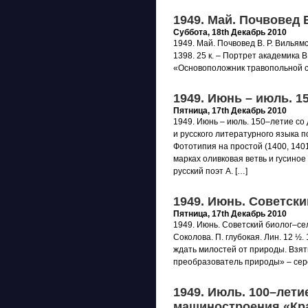
1949. Май. Почвовед 
Суббота, 18th Декабрь 2010
1949. Май. Почвовед В. Р. Вильямс
1398. 25 к. – Портрет академика В
«Основоположник травопольной с
1949. Июнь – июль. 
Пятница, 17th Декабрь 2010
1949. Июнь – июль. 150–летие со
и русского литературного языка п
Фототипия на простой (1400, 1401,
марках оливковая ветвь и гусиное 
русский поэт А. […]
1949. Июнь. Советски
Пятница, 17th Декабрь 2010
1949. Июнь. Советский биолог–сел
Соколова. П. глубокая. Лин. 12 ½.
ждать милостей от природы. Взять
преобразователь природы» – сер
1949. Июль. 100–лети
машиностроения «Кр