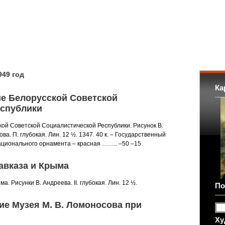
49 год
Ка
ие Белорусской Советской
еспублики
кой Советской Социалистической Республики. Рисунок В.
а. П. глубокая. Лин. 12 ½. 1347. 40 к. – Государственный
ационального орнамента – красная …….. –50 –15
авказа и Крыма
а. Рисунки В. Андреева. II. глубокая. Лин. 12 ½.
По
ие Музея М. В. Ломоносова при
Ху