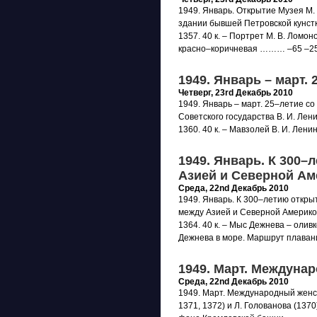
1949. Январь. Открытие Музея М.
здании бывшей Петровской кунстка
1357. 40 к. – Портрет М. В. Ломо
красно–коричневая ……… –65 –25
1949. Январь – март. 
Четверг, 23rd Декабрь 2010
1949. Январь – март. 25–летие с
Советского государства В. И. Лен
1360. 40 к. – Мавзолей В. И. Лен
1949. Январь. К 300
Азией и Северной Ам
Среда, 22nd Декабрь 2010
1949. Январь. К 300–летию откр
между Азией и Северной Америкой 
1364. 40 к. – Мыс Дежнева – оливк
Дежнева в море. Маршрут плавани
1949. Март. Междуна
Среда, 22nd Декабрь 2010
1949. Март. Международный женск
1371, 1372) и Л. Голованова (1370