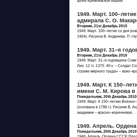
фоне Кремлевской башни.
1949. Март. 100–лети
адмирала С. О. Мака
Вторник, 21st Декабрь 2010
1949. Март. 100–летие со дня ро
1904). Рисунок В. Андреева. П. глу
1949. Март. 31–я го
Вторник, 21st Декабрь 2010
1949. Март. 31–я годовщина Совет
Лин. 12 ½. 1375. 40 к. – Солдат 
страже мирного труда» – ярко–кр
1949. Март. К 150–л
имени С. М. Кирова в
Понедельник, 20th Декабрь 2010
1949. Март. К 150–летию Военно–
(основана в 1798 г.). Рисунки В. А
академии – красно–коричневая. …
1949. Апрель. Орден
Понедельник, 20th Декабрь 2010
1949. Апрель. Ордена СССР. Про