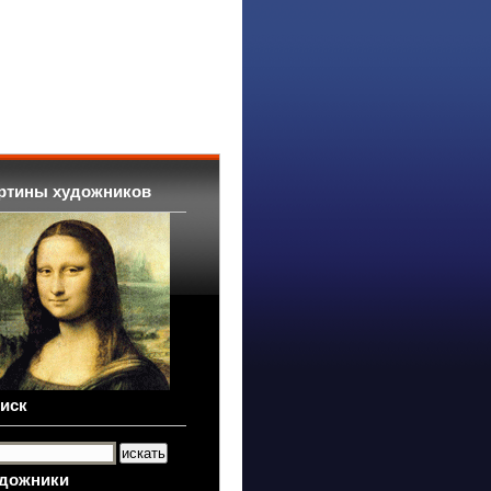
ртины художников
иск
дожники