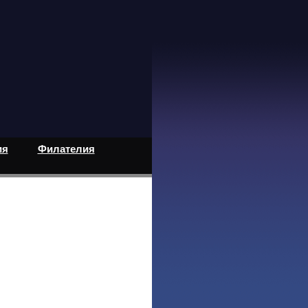
ия
Филателия