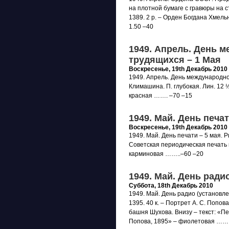
на плотной бумаге с гравюры на с
1389. 2 р. – Орден Богдана Хмел
1.50 –40
1949. Апрель. День 
трудящихся – 1 Мая
Воскресенье, 19th Декабрь 2010
1949. Апрель. День международно
Климашина. П. глубокая. Лин. 12 
красная ……. –70 –15
1949. Май. День печат
Воскресенье, 19th Декабрь 2010
1949. Май. День печати – 5 мая. Ри
Советская периодическая печать
карминовая ……..–60 –20
1949. Май. День радио
Суббота, 18th Декабрь 2010
1949. Май. День радио (установлен
1395. 40 к. – Портрет А. С. Попо
башня Шухова. Внизу – текст: «Пе
Попова, 1895» – фиолетовая ……