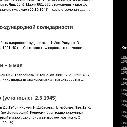
тали. Лин. 12 ½. Марки 961, 962 в измененных цветах.
ьницкого (учрежден 10.10.1943) – светло–зеленая ………
международной солидарности
й солидарности трудящихся – 1 Мая. Рисунок. В.
Ка
½. 1391. 40 к. – Советские трудящиеся со знаменем –
По
год
и – 5 мая
По
год
сунки Л. Голованова. П. глубокая. Лин. 12 ½. 1393. 40 к. –
По
 и произведения классиков марксизма–ленинизма –
год
По
год
 (установлен 2.5.1945)
По
год
 2.5.1945). Рисунки И. Дубасова. П. глубокая. Лин. 12 ½.
По
ва (по фотографии). Репродукторы, радиоприемник и
год
рвый в мире радиоприемник (грозоотметчик) А. С.
.–60 –20
По