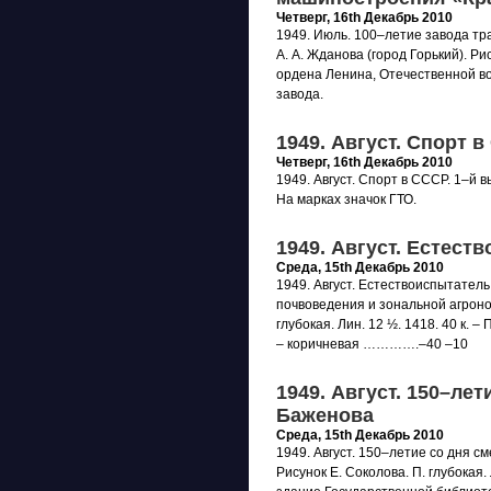
Четверг, 16th Декабрь 2010
1949. Июль. 100–летие завода т
А. А. Жданова (город Горький). Ри
ордена Ленина, Отечественной во
завода.
1949. Август. Спорт 
Четверг, 16th Декабрь 2010
1949. Август. Спорт в СССР. 1–й вы
На марках значок ГТО.
1949. Август. Естест
Среда, 15th Декабрь 2010
1949. Август. Естествоиспытатель
почвоведения и зональной агроном
глубокая. Лин. 12 ½. 1418. 40 к.
– коричневая ………….–40 –10
1949. Август. 150–лет
Баженова
Среда, 15th Декабрь 2010
1949. Август. 150–летие со дня с
Рисунок Е. Соколова. П. глубокая.