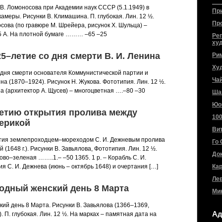
 В. Ломоносова при Академии наук СССР (5.1.1949) в
Пр
меры. Рисунки В. Климашина. П. глубокая. Лин. 12 ½.
Пр
носова (по гравюре М. Шрейера, рисунок X. Шульца) –
 А. На плотной бумаге ……… –65 –25
Ре
ху
25–летие со дня смерти В. И. Ленина
Ри
Ху
о дня смерти основателя Коммунистической партии и
Ча
ина (1870–1924). Рисунок Н. Жукова. Фототипия. Лин. 12 ½.
ина (архитектор А. Щусев) – многоцветная ….–80 –30
Ша
Юо
–летию открытия пролива между
10
ерикой
Ви
ытия землепроходцем–мореходом С. И. Дежневым пролива
Го 
(1648 г.). Рисунки В. Завьялова, Фототипия. Лин. 12 ½.
До
ово–зеленая ……..1.– –50 1365. 1 р. – Корабль С. И.
я С. И. Дежнева (июнь – октябрь 1648) и очертания […]
Ка
Лев
родный женский день 8 Марта
Ми
ий день 8 Марта. Рисунки В. Завьялова (1366–1369,
Ад
). П. глубокая. Лин. 12 ½. На марках – памятная дата на