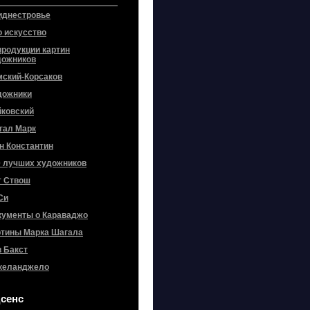
иднестровье
о искусство
продукции картин
дожников
мский-Корсаков
дожники
йковский
гал Марк
н Константин
0 лучших художников
т Ствош
Си
кументы о Караваджо
ртины Марка Шагала
 Бакст
келанджело
сенс