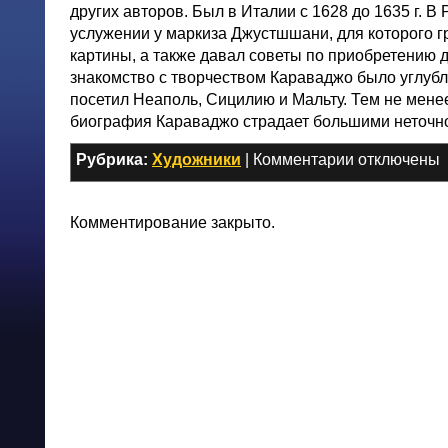
других авторов. Был в Италии с 1628 до 1635 г. В
услужении у маркиза Джустшшани, для которого г
картины, а также давал советы по приобретению д
знакомство с творчеством Караваджо было углубле
посетил Неаполь, Сицилию и Мальту. Тем не мене
биография Караваджо страдает большими неточн
к
Рубрика:
Художники
|
Комментарии
отключены
записи
Иоахим
фон
Комментирование закрыто.
Зандрарт