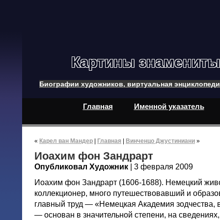
Картины знамениты
Биографии художников, виртуальная энциклопеди
Главная
Именной указатель
«
Карел ван Мандер
|
Главная
|
Винченцо Джустиниани
»
Иоахим фон Зандрарт
Опубликовал Художник
| 3 февраля 2009
Иоахим фон Зандрарт (1606-1688). Немецкий живо
коллекционер, много путешествовавший и образо
главный труд — «Немецкая Академия зодчества, 
— основан в значительной степени, на сведениях