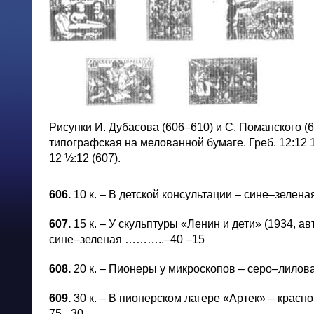
Рисунки И. Дубасова (606–610) и С. Поманского (61
типографская на мелованной бумаге. Греб. 12:12 1
12 ½:12 (607).
606.
10 к. – В детской консультации – сине–зеле
607.
15 к. – У скульптуры «Ленин и дети» (1934, ав
сине–зеленая ………..–40 –15
608.
20 к. – Пионеры у микроскопов – серо–лил
609.
30 к. – В пионерском лагере «Артек» – кр
75 –30