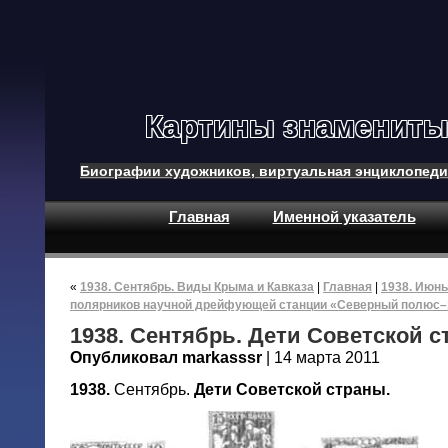
Картины знамениты
Биографии художников, виртуальная энциклопеди
Главная
Именной указатель
«
1938. Сентябрь. Виды Крыма и Кавказа
|
Главная
|
1938. Июнь
полярников научной дрейфующей станции «Северный полюс–
1938. Сентябрь. Дети Советской 
Опубликовал markasssr
| 14 марта 2011
1938.
Сентябрь.
Дети Советской страны.