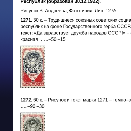
Республик (образован 30.12.1922).
Рисунок В. Андреева, Фототипия. Лин. 12 ½.
1271.
30 к. – Трудящиеся союзных советских соци
республик на фоне Государственного герба СССР
текст: «Да здравствует дружба народов СССР!» –
красная ……–50 –15
1272.
60 к. – Рисунок и текст марки 1271 – темно–
…..–90 –30