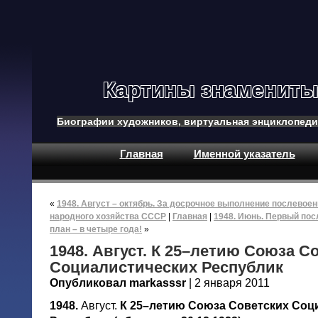
Картины знамениты
Биографии художников, виртуальная энциклопеди
Главная
Именной указатель
«
1948. Август – октябрь. За досрочное выполнение послевоен
народного хозяйства СССР
|
Главная
|
1948. Июнь. Первый по
план – в четыре года!
»
1948. Август. К 25–летию Союза С
Социалистических Республик
Опубликовал markasssr
| 2 января 2011
1948.
Август.
К 25–летию Союза Советских Соц