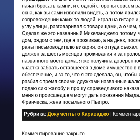
начал бросать камни, и с одной стороны совсем 
окна, как вы сами изволили видеть, а потом явилс
сопровождении каких-то людей, играл на гитаре и
углу улицы, разговаривал с товарищами, а о чем,
Сделал же это названный Микеланджело потому, ч
дом, рядом с тем, где я проживаю, а на днях, после
раны письмоводителю викария, он оттуда съехал,
должен за шесть месяцев проживания и за проло
названного моего дома; я же получила довереннос
участка забрать оставшееся в доме имущество в в
обеспечение, и за то, что я это сделала, он, чтобы 
разбил с тремя своими дружками названные жалю
подаю сию жалобу и прошу справедливого наказа
меня о происшедшем могут дать показания Магда
Франческа, жена посыльного Пьетро.
Рубрика:
Документы о Караваджо
|
Комментар
Комментирование закрыто.