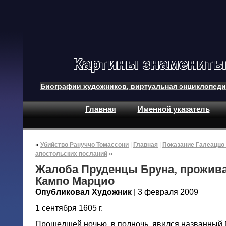
Картины знамениты
Биографии художников, виртуальная энциклопеди
Главная
Именной указатель
«
Убийство Рануччо Томассони
|
Главная
|
Показание Галеаццо 
апостольских посланий
»
Жалоба Пруденцы Бруна, прожив
Кампо Марцио
Опубликовал Художник
| 3 февраля 2009
1 сентября 1605 г.
Прошедшей ночью, в полночь, явился названный