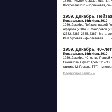
1880). Рисунок А. Завьялова. П. глу
Воскресенского – коричневая, си
1959. Декабрь. Пейз
Понедельник, 14th Июнь 2010
1959. Декабрь. Пейзажи нашей Ро
Аферова (2386). Л. Майоровой (23
(2382, 2383, 2385, 2387). Металло
Река Чусовая – фиолетовая…….. 
1959. Декабрь. 40–ле
Понедельник, 14th Июнь 2010
1959. Декабрь. 40–летие Первой 
Смолякова. Офсет. Греб. 12 ½:12.
картине М. Грекова, ГТГ) – много
Следующие записи »