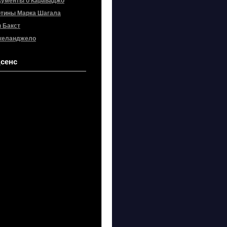
кументы о Караваджо
ртины Марка Шагала
 Бакст
келанджело
сенс