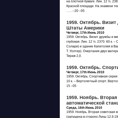
на плотной бумаге. Лин. 12 ½. 23
Красной площади. На знамени тек
……–20 –05
1959. Октябрь. Визи
Штаты Америки
Четверг, 17th Июнь 2010
1959. Октябрь. Визит дружбы и м
глубокая. Лин. 12 ½. 2370. 60 к. 
Солари) и здание Капитолия в Ваш
Т. Уолтер). Очертания двух матер
Тираж 2,0.
1959. Октябрь. Спор
Четверг, 17th Июнь 2010
1959. Октябрь. Спортивная серия 
10 к. – Вертолетный спорт. Вер
15 –05
1959. Ноябрь. Вторая
автоматической стан
Среда, 16th Июнь 2010
1959. Ноябрь. Вторая советская 
(запущена в сторону Луны 12.9.195