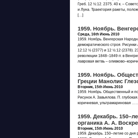
Греб. 12 ½:12. 2375. 40 к. – Сове
и Луна. Траектория ракеты, полож
[…]
1959. Ноябрь. Венге
Среда, 16th Июнь 2010
1959. Ноябрь. Венгерская Народ
демократического строя. Рисунки А
12:12 ½ (2377) и 12 ½:12 (2378). 2
революции 1848–1849 гг. в Венгр
лавровая ветвь – оливково–корич
1959. Ноябрь. Общес
Греции Манолис Глез
Вторник, 15th Июнь 2010
1959. Ноябрь. Общественный и по
Рисунок А. Завьялова. П. глубокая.
коричневая, ультрамариновая …… 
1959. Декабрь. 150–л
органика А. А. Воскр
Вторник, 15th Июнь 2010
1959. Декабрь. 150–летие со дня 