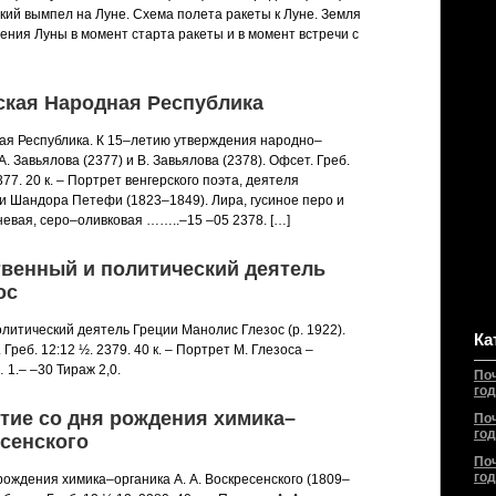
тский вымпел на Луне. Схема полета ракеты к Луне. Земля
ения Луны в момент старта ракеты и в момент встречи с
рская Народная Республика
ная Республика. К 15–летию утверждения народно–
. Завьялова (2377) и В. Завьялова (2378). Офсет. Греб.
377. 20 к. – Портрет венгерского поэта, деятеля
ии Шандора Петефи (1823–1849). Лира, гусиное перо и
невая, серо–оливковая ……..–15 –05 2378. […]
твенный и политический деятель
ос
литический деятель Греции Манолис Глезос (р. 1922).
Ка
 Греб. 12:12 ½. 2379. 40 к. – Портрет М. Глезоса –
1.– –30 Тираж 2,0.
По
год
етие со дня рождения химика–
По
год
есенского
По
год
рождения химика–органика А. А. Воскресенского (1809–