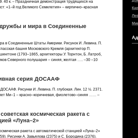
До
69. 40 к. – Праздничная демонстрация трудящихся на
ст: «1–й год Великого Семилетия» – кирпично–красная
Ка
Лев
Ми
т дружбы и мира в Соединенные
Ад
ира в Соединенные Штаты Америки. Рисунок И. Левина. П.
– Спасская башня Московского Кремля (архитектор П.
ингтоне (1793–1865, архитекторы У. Торнтон, Б. Латроб,
иков Северного полушария – синяя, желтая ….. –30 –10
тивная серия ДОСААФ
ДОСААФ. Рисунки И. Левина. П. глубокая. Лин. 12 ½. 2371.
толет Ми–1 – красно–коричневая, фиолетово–синяя …… –
 советская космическая ракета с
цией «Луна–2»
космическая ракета с автоматической станцией «Луна–2»
9). Рисунки А. Завьялова (2375) и С. Бородина (2376).