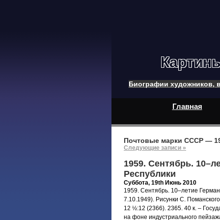
Картин
Биографии художников, в
Главная
Почтовые марки СССР — 19
Следующие записи »
1959. Сентябрь. 10–
Республики
Суббота, 19th Июнь 2010
1959. Сентябрь. 10–летие Герман
7.10.1949). Рисунки С. Поманского.
12 ½:12 (2366). 2365. 40 к. – Го
на фоне индустриального пейзаж