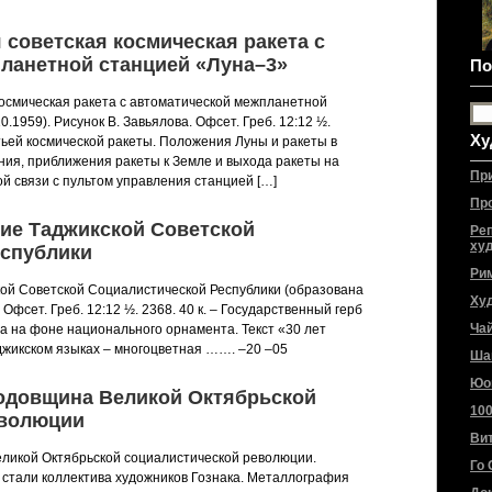
я советская космическая ракета с
ланетной станцией «Луна–3»
По
 космическая ракета с автоматической межпланетной
.1959). Рисунок В. Завьялова. Офсет. Греб. 12:12 ½.
Ху
етьей космической ракеты. Положения Луны и ракеты в
ия, приближения ракеты к Земле и выхода ракеты на
Пр
ой связи с пультом управления станцией […]
Пр
тие Таджикской Советской
Ре
ху
еспублики
Ри
кой Советской Социалистической Республики (образована
Ху
 Офсет. Греб. 12:12 ½. 2368. 40 к. – Государственный герб
Ча
а на фоне национального орнамента. Текст «30 лет
джикском языках – многоцветная ……. –20 –05
Ша
Юо
 годовщина Великой Октябрьской
10
еволюции
Ви
еликой Октябрьской социалистической революции.
Го 
а стали коллектива художников Гознака. Металлография