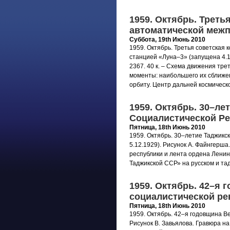
1959. Октябрь. Треть
автоматической межп
Суббота, 19th Июнь 2010
1959. Октябрь. Третья советская
станцией «Луна–3» (запущена 4.10
2367. 40 к. – Схема движения тр
моменты: наибольшего их сближен
орбиту. Центр дальней космическ
1959. Октябрь. 30–ле
Социалистической Р
Пятница, 18th Июнь 2010
1959. Октябрь. 30–летие Таджикс
5.12.1929). Рисунок А. Файнгерша.
республики и лента ордена Ленин
Таджикской ССР» на русском и та
1959. Октябрь. 42–я
социалистической р
Пятница, 18th Июнь 2010
1959. Октябрь. 42–я годовщина В
Рисунок В. Завьялова. Гравюра н