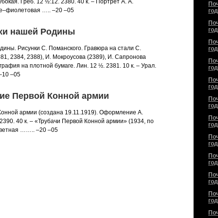
бокая. Греб. 12 ½:12. 2380. 40 к. – Портрет А. А.
По
не–фиолетовая ….. –20 –05
год
По
год
ажи нашей Родины
По
дины. Рисунки С. Поманского. Гравюра на стали С.
год
81, 2384, 2388), И. Мокроусова (2389), И. Сапронова
По
графия на плотной бумаге. Лин. 12 ½. 2381. 10 к. – Урал.
год
–10 –05
По
год
тие Первой Конной армии
По
год
Конной армии (создана 19.11.1919). Оформление А.
По
 2390. 40 к. – «Трубачи Первой Конной армии» (1934, по
год
цветная …….. –20 –05
По
год
По
год
По
год
По
год
По