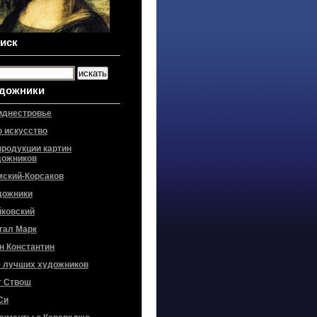
иск
дожники
иднестровье
о искусство
продукции картин
дожников
мский-Корсаков
дожники
йковский
гал Марк
н Константин
0 лучших художников
т Ствош
Си