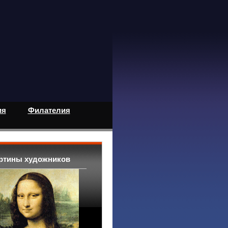
ия
Филателия
ртины художников