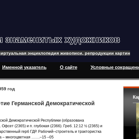
ы знаменитых художников
иртуальная энциклопедия живописи, репродукции картин
Именной указатель
О сайте
Условные сокращен
59 год
Ка
летие Германской Демократической
ской Демократической Республики (образована
 Офсет (2365) и п. глубокая (2366). Греб. 12:12 ½ (2365) и
сударственный герб ГДР. Рабочий–строитель и трактористка
а – многоцветная …….–15 –05