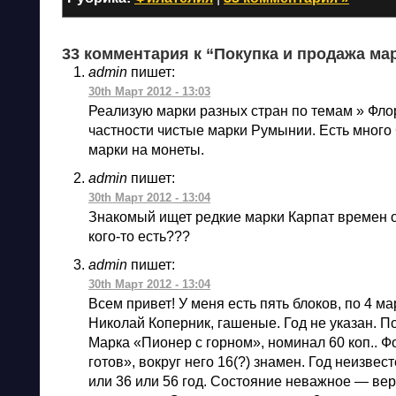
33 комментария к “Покупка и продажа ма
admin
пишет:
30th Март 2012 - 13:03
Реализую марки разных стран по темам » Флор
частности чистые марки Румынии. Есть много
марки на монеты.
admin
пишет:
30th Март 2012 - 13:04
Знакомый ищет редкие марки Карпат времен о
кого-то есть???
admin
пишет:
30th Март 2012 - 13:04
Всем привет! У меня есть пять блоков, по 4 ма
Николай Коперник, гашеные. Год не указан. П
Марка «Пионер с горном», номинал 60 коп.. Фо
готов», вокруг него 16(?) знамен. Год неизве
или 36 или 56 год. Состояние неважное — вер