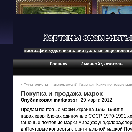
Картины знамениты
Биографии художников, виртуальная энциклопеди
Главная
Именной указатель
«
Филателисты — знакомимся?
|
Главная
|
Какие почтовые мар
Покупка и продажа марок
Опубликовал markasssr
| 29 марта 2012
Продам почтовые марки Украина 1992-1998г в
парах,квартблоках,одиночные.СССР 1970-1991 х
гашеные почтовые марки мира(фауна,флора,спорт
д.)Почтовые конверты с оригинальной маркой.По