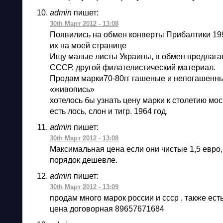
admin
пишет:
30th Март 2012 - 13:08
Появились на обмен конверты Прибалтики 19
их на моей странице
Ищу малые листы Украины, в обмен предлага
СССР, другой филателистический материал.
Продам марки70-80гг гашеные и непогашенны
«живопись»
хотелось бы узнать цену марки к столетию мос
есть лось, слон и тигр. 1964 год.
admin
пишет:
30th Март 2012 - 13:08
Максимальная цена если они чистые 1,5 евро
порядок дешевле.
admin
пишет:
30th Март 2012 - 13:09
продам много марок россии и ссср . также есть
цена договорная 89657671684