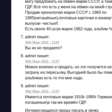
могу предложить на обмен марки СССР, а так
ГДР. Всё что есть у меня на обмен на моей ст
Продам хронологию марок СССР с 1960 по
1985(негашёные),почтовые карточки и конвер
выпуски -чистые!!
Есть около 40 штук марок 1962 года, альбом 
admin
пишет:
30th Март 2012 - 13:07
Вы их не продаете?
admin
пишет:
30th Март 2012 - 13:07
Можно конечно и продать, но это получится н
затрачу на пересылку. Выгодней было бы поме
альбомах есть то что мне надо.
admin
пишет:
30th Март 2012 - 13:07
Имеютса почтовые марки 1919г-1980г Герман
погашеные)а так-же времён ГДР.
Интересующихся прошу писать в личку.